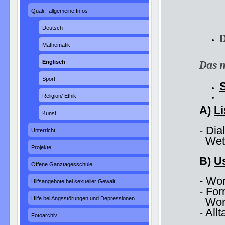
Quali - allgemeine Infos
Deutsch
D
Mathematik
Das m
Englisch
Sport
S
Religion/ Ethik
A)
L
Kunst
- Dia
Unterricht
Wette
Projekte
B)
Us
Offene Ganztagesschule
- Wo
Hilfsangebote bei sexueller Gewalt
- Fo
Hilfe bei Angsstörungen und Depressionen
Wort
- All
Fotoarchiv