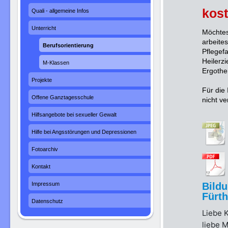
kos
Quali - allgemeine Infos
Unterricht
Möchtes
arbeite
Berufsorientierung
Pflegef
Heilerzi
M-Klassen
Ergother
Projekte
Für die
Offene Ganztagesschule
nicht ve
Hilfsangebote bei sexueller Gewalt
Hilfe bei Angsstörungen und Depressionen
Fotoarchiv
Kontakt
Impressum
Bildu
Fürth
Datenschutz
Liebe K
liebe 