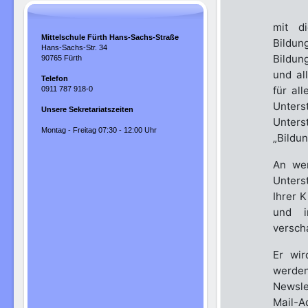
mit d
Mittelschule Fürth Hans-Sachs-Straße
Bildun
Hans-Sachs-Str. 34
Bildun
90765 Fürth
und al
Telefon
für al
0911 787 918-0
Unters
Unsere Sekretariatszeiten
Unter
Montag - Freitag 07:30 - 12:00 Uhr
„Bildun
An we
Unters
Ihrer K
und i
versch
Er wir
werde
Newsle
Mail-A