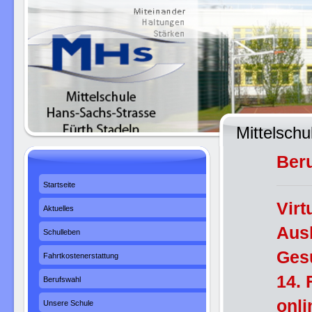
Mittelsch
Beru
Startseite
Vir
Aktuelles
Aus
Schulleben
Gesu
Fahrtkostenerstattung
14. 
Berufswahl
onli
Unsere Schule