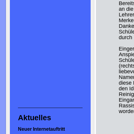
Bereit
an die
Lehrer
Merkel
Dankes
Schüle
durch 
Einger
Anspie
Schüle
(recht
liebev
Namen 
diese
den Id
Reinig
Eingan
Rassis
worden
Aktuelles
Neuer Internetauftritt