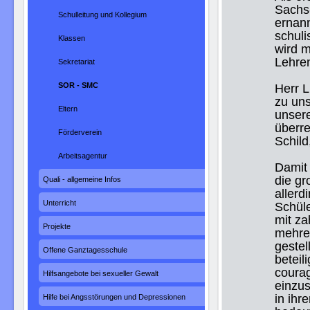
Sachs
Schulleitung und Kollegium
ernann
schul
Klassen
wird m
Lehren
Sekretariat
SOR - SMC
Herr L
zu un
Eltern
unser
überre
Förderverein
Schild
Arbeitsagentur
Damit 
die g
Quali - allgemeine Infos
allerd
Unterricht
Schüle
mit za
Projekte
mehre
gestel
Offene Ganztagesschule
beteil
courag
Hilfsangebote bei sexueller Gewalt
einzus
in ihr
Hilfe bei Angsstörungen und Depressionen