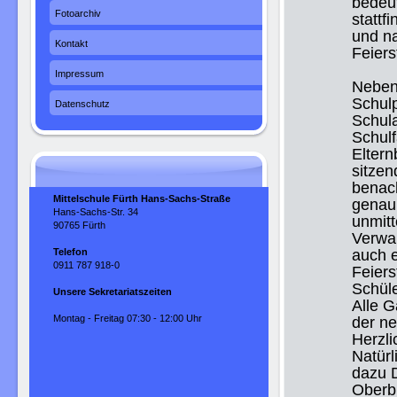
bedeut
Fotoarchiv
stattf
und na
Kontakt
Feiers
Impressum
Neben
Schulp
Datenschutz
Schula
Schulf
Eltern
sitzen
benac
Mittelschule Fürth Hans-Sachs-Straße
genau 
Hans-Sachs-Str. 34
unmit
90765 Fürth
Verwa
Telefon
auch 
0911 787 918-0
Feiers
Schüle
Unsere Sekretariatszeiten
Alle G
Montag - Freitag 07:30 - 12:00 Uhr
der ne
Herzli
Natürl
dazu 
Oberbü